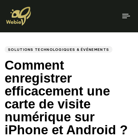
To
nav
Auteur
Publié
PUBLIÉ
DANS
le
SOLUTIONS TECHNOLOGIQUES & ÉVÉNEMENTS
Comment
enregistrer
efficacement une
carte de visite
numérique sur
iPhone et Android ?