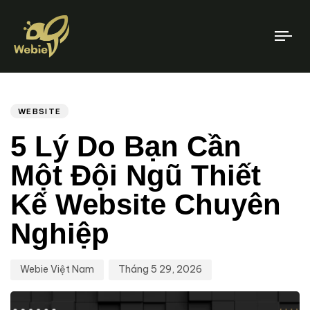
To
nav
Tác
Xuất
XUẤT
BẢN
Giả
Bản
TẠI:
Ngày:
WEBSITE
5 Lý Do Bạn Cần
Một Đội Ngũ Thiết
Kế Website Chuyên
Nghiệp
Webie Việt Nam
Tháng 5 29, 2026