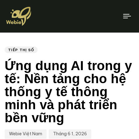
To
nav
Tác
Xuất
XUẤT
BẢN
Giả
Bản
TẠI:
Ngày:
TIẾP THỊ SỐ
Ứng dụng AI trong y
tế: Nền tảng cho hệ
thống y tế thông
minh và phát triển
bền vững
Webie Việt Nam
Tháng 6 1, 2026